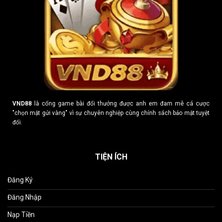
VND88
là cổng game bài đổi thưởng được anh em đam mê cá cược
"chọn mặt gửi vàng" vì sự chuyên nghiệp cùng chính sách bảo mật tuyệt
đối.
TIỆN ÍCH
Đăng Ký
Đăng Nhập
Nạp Tiền