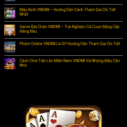
Mậu Binh VND88 – Hướng Dẫn Cách Tham Gia Chi Tiết
Nhất
Game Bài Chắn VND88 – Trải Nghiệm Cá Cược Đẳng Cấp
Hàng Đầu
Phỏm Online VND88 Là Gì? Hướng Dẫn Tham Gia Chi Tiết
Cách Chơi Tiến Lên Miền Nam VND88 Và Những Điều Cần
Nhớ