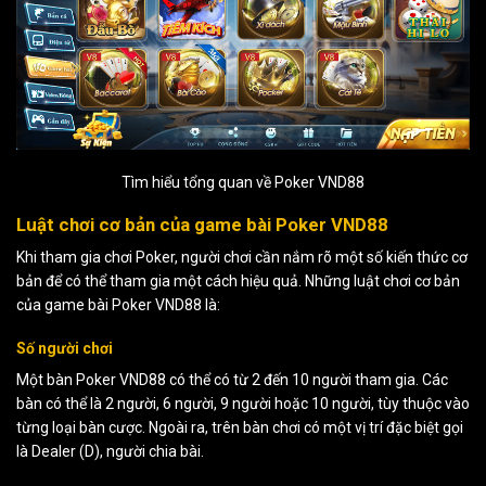
Tìm hiểu tổng quan về Poker VND88
Luật chơi cơ bản của game bài Poker VND88
Khi tham gia chơi Poker, người chơi cần nắm rõ một số kiến thức cơ
bản để có thể tham gia một cách hiệu quả. Những luật chơi cơ bản
của game bài
Poker VND88
là:
Số người chơi
Một bàn
Poker VND88
có thể có từ 2 đến 10 người tham gia. Các
bàn có thể là 2 người, 6 người, 9 người hoặc 10 người, tùy thuộc vào
từng loại bàn cược. Ngoài ra, trên bàn chơi có một vị trí đặc biệt gọi
là Dealer (D), người chia bài.