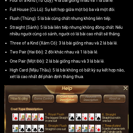
Four of a Kind (Tứ Quý): 4 lá bài giống nhau và 1 lá bài lẻ.
Full House (Cù Lũ): Sự kết hợp giữa một bộ ba và một đôi.
Flush (Thùng): 5 lá bài cùng chất nhưng không liên tiếp.
Straight (Sảnh): 5 lá bài liên tiếp nhưng không đồng chất. Nếu
nhiều người cùng có sảnh, người có lá bài cao nhất sẽ thắng.
Three of a Kind (Xám Cô): 3 lá bài giống nhau và 2 lá bài lẻ.
Two Pair (Hai Đôi): 2 đôi khác nhau và 1 lá bài lẻ.
One Pair (Một Đôi): 2 lá bài giống nhau và 3 lá bài lẻ.
High Card (Mậu Thầu): 5 lá bài không có bất kỳ sự kết hợp nào,
xét lá cao nhất để phân định thắng thua.