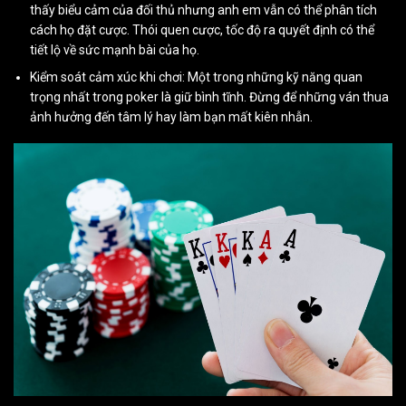
thấy biểu cảm của đối thủ nhưng anh em vẫn có thể phân tích
cách họ đặt cược. Thói quen cược, tốc độ ra quyết định có thể
tiết lộ về sức mạnh bài của họ.
Kiểm soát cảm xúc khi chơi: Một trong những kỹ năng quan
trọng nhất trong poker là giữ bình tĩnh. Đừng để những ván thua
ảnh hưởng đến tâm lý hay làm bạn mất kiên nhẫn.