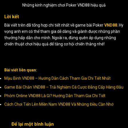
Những kinh nghiệm chơi Poker VND88 hiệu quả
Lời kết
Bài viết trên đã tổng hợp chi tiết nhất về game bài
Poker
VND88
. Hy
vọng anh em có thể tham gia dễ dàng và giành được những phần
thưởng hấp dẫn cho mình. Ngoài ra, đừng quên áp dụng những
chiến thuật chơi hiệu quả để tăng cơ hội chiến thắng nhé!
Bài viết liên quan:
Mậu Binh VND88 – Hướng Dẫn Cách Tham Gia Chi Tiết Nhất
Game Bài Chắn VND88 – Trải Nghiệm Cá Cược Đẳng Cấp Hàng Đầu
Phỏm Online VND88 Là Gì? Hướng Dẫn Tham Gia Chi Tiết
Cách Chơi Tiến Lên Miền Nam VND88 Và Những Điều Cần Nhớ
Để lại một bình luận