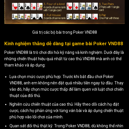
Giá trị các bộ bài trong Poker VND88
Kinh nghiệm thắng dễ dàng tại game bài Poker VND88
Poker VND88
là trò chơi đòi hỏi kỹ năng và kinh nghiệm. Dưới đây là
những chiến thuật hiệu quả nhất từ cao thủ VND88 mà anh có thể
tham khảo và áp dụng:
Lựa chọn mức cược phù hợp: Trước khi bắt đầu chơi
Poker
VND88
, anh em không nên đặt quá nhiều tiền ngay từ đầu. Thay
vào đó, hãy chọn mức cược thấp để làm quen với luật chơi chiến
thuật của đối thủ.
Nghiên cứu chiến thuật của cao thủ: Hãy theo dõi cách họ đặt
cược, cách họ phản ứng với từng ván bài và áp dụng chiến thuật
phù hợp vào lối chơi của mình.
Quan sát đối thủ thật kỹ: Trong
Poker VND88
, dù không thể nhìn