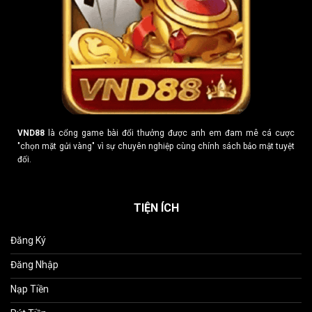
VND88
là cổng game bài đổi thưởng được anh em đam mê cá cược
"chọn mặt gửi vàng" vì sự chuyên nghiệp cùng chính sách bảo mật tuyệt
đối.
TIỆN ÍCH
Đăng Ký
Đăng Nhập
Nạp Tiền