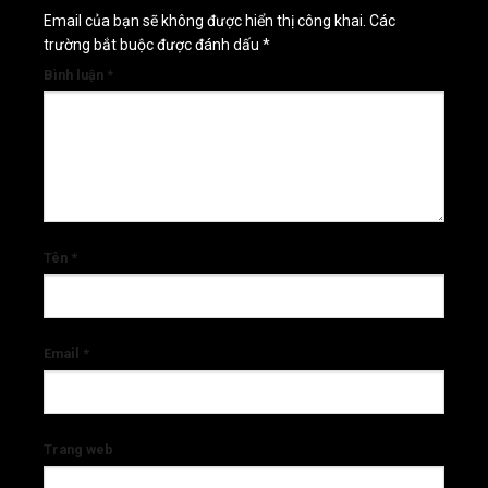
Email của bạn sẽ không được hiển thị công khai.
Các
trường bắt buộc được đánh dấu
*
Bình luận
*
Tên
*
Email
*
Trang web