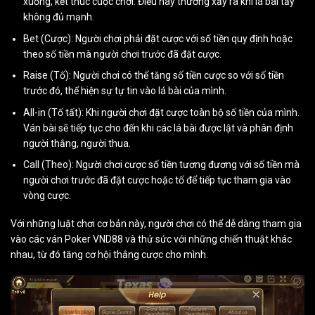
xuống, kết thúc cuộc chơi. Điều này thường xảy ra khi lá bài tẩy
không đủ mạnh.
Bet (Cược): Người chơi phải đặt cược với số tiền quy định hoặc
theo số tiền mà người chơi trước đã đặt cược.
Raise (Tố): Người chơi có thể tăng số tiền cược so với số tiền
trước đó, thể hiện sự tự tin vào lá bài của mình.
All-in (Tố tất): Khi người chơi đặt cược toàn bộ số tiền của mình.
Ván bài sẽ tiếp tục cho đến khi các lá bài được lật và phân định
người thắng, người thua.
Call (Theo): Người chơi cược số tiền tương đương với số tiền mà
người chơi trước đã đặt cược hoặc tố để tiếp tục tham gia vào
vòng cược.
Với những luật chơi cơ bản này, người chơi có thể dễ dàng tham gia
vào các ván Poker VND88 và thử sức với những chiến thuật khác
nhau, từ đó tăng cơ hội thắng cược cho mình.